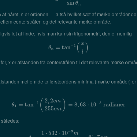
sin
θ
n
 af håret, n er ordenen — altså hvilket sæt af mørke områder d
ellem centerstrålen og det relevante mørke område.
gvis let at finde, hvis man kan sin trigonometri, den er nemlig
x
(
)
−
1
θ
=
n
=
tan
tan
−
1
(
x
l
)
θ
n
l
or, x er afstanden fra centerstrålen til det relevante mørke områ
fstanden mellem de to førsteordens minima (mørke områder) er 4
2
,
2
(
)
c
m
−
1
−
3
=
θ
1
tan
=
tan
−
1
(
2
,
2
c
m
255
c
m
=
)
=
8
8
,
,
63
63
⋅
10
⋅
10
−
3
radianer
radianer
θ
1
255
c
m
 således:
−
9
1
⋅
532
⋅
10
m