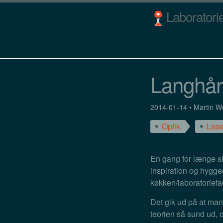
Laboratorie
Langhåre
2014-01-14
•
Martin 
Optik
Lase
En gang for længe si
inspiration og hygge
køkken/laboratoriefaci
Det gik ud på at ma
teorien så sund ud, o