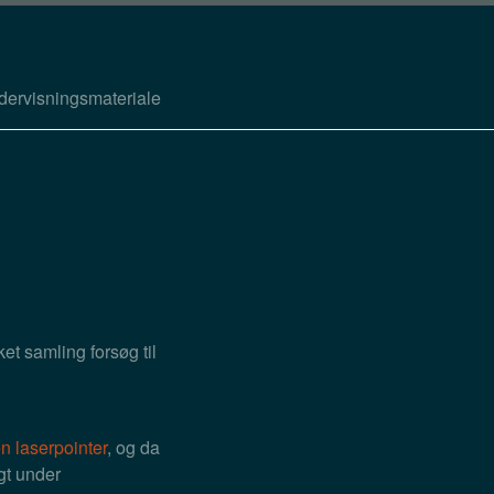
dervisningsmateriale
t samling forsøg til
n laserpointer
, og da
igt under