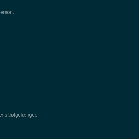
person.
erens bølgelængde