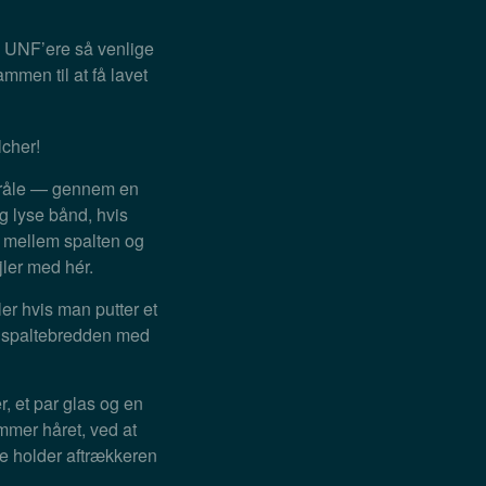
og UNF’ere så venlige
mmen til at få lavet
lcher!
stråle — gennem en
og lyse bånd, hvis
n mellem spalten og
ajler med hér.
er hvis man putter et
are spaltebredden med
r, et par glas og en
mmer håret, ved at
me holder aftrækkeren