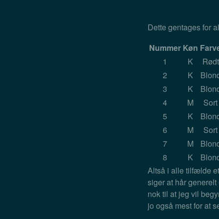
Dette gentages for al
Nummer
Køn
Farv
1
K
Rødt
2
K
Blon
3
K
Blon
4
M
Sort
5
K
Blon
6
M
Sort
7
M
Blon
8
K
Blon
Altså i alle tilfælde
siger at hår generel
nok til at jeg vil be
jo også mest for at 