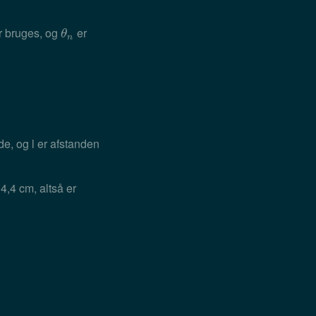
er bruges, og
er
θ
n
θ
n
de, og l er afstanden
,4 cm, altså er