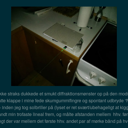
kke straks dukkede et smukt diffraktionsmønster op på den mod
tte klappe i mine fede skumgummifingre og spontant udbryde “N
 inden jeg tog solbriller på (lyset er ret svært/ubehageligt at kigg
 fandt min trofaste lineal frem, og målte afstanden mellem hhv. f
ngt der var mellem det første hhv. andet par af mørke bånd på hve