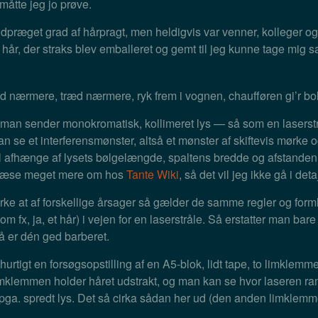
måtte jeg jo prøve.
i udpræget grad af hårpragt, men heldigvis var venner, kolleger 
 hår, der straks blev emballeret og gemt til jeg kunne tage mig sa
æd nærmere, træd nærmere, ryk frem i vognen, chaufføren gi’r bo
is man sender monokromatisk, kollimeret lys — så som en laser
an se et interferensmønster, altså et mønster af skiftevis mørke 
il afhænge af lysets bølgelængde, spaltens bredde og afstande
 læse meget mere om hos
Tante Wiki
, så det vil jeg ikke gå i det
ærke at af forskellige årsager så gælder de samme regler og forml
om fx, ja, et hår) i vejen for en laserstråle. Så erstatter man b
så er dén ged barberet.
hurtigt en forsøgsopstilling af en A5-blok, lidt tape, to limklemme
imklemmen holder håret udstrakt, og man kan se hvor laseren ra
t pga. spredt lys. Det så cirka sådan her ud (den anden limklem