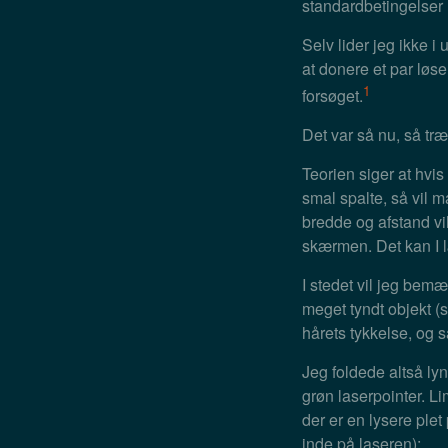
standardbetingelser 
Selv lider jeg ikke 
at donere et par løse
1
forsøget.
Det var så nu, så tr
Teorien siger at hv
smal spalte, så vil m
bredde og afstand v
skærmen. Det kan I
I stedet vil jeg bem
meget tyndt objekt (s
hårets tykkelse, og 
Jeg foldede altså lyn
grøn laserpointer. L
der er en lysere ple
inde på laseren):