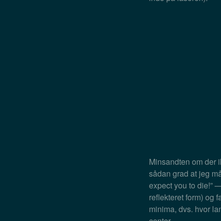
Minsandten om der i
sådan grad at jeg må
expect you to die!” —
reflekteret form) og
minima, dvs. hvor la
center.