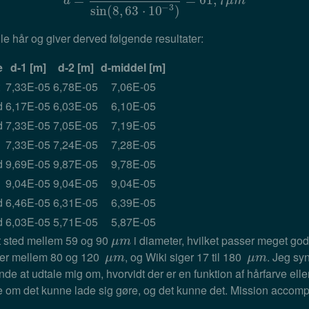
d
=
=
1
⋅
532
⋅
10
−
9
m
sin
(
8
,
63
⋅
10
=
−
61
3
)
=
,
61
7
,
7
μ
m
d
μ
m
−
3
sin
(
8
,
63
⋅
10
)
le hår og giver derved følgende resultater:
e
d-1 [m]
d-2 [m]
d-middel [m]
7,33E-05
6,78E-05
7,06E-05
d
6,17E-05
6,03E-05
6,10E-05
d
7,33E-05
7,05E-05
7,19E-05
7,33E-05
7,24E-05
7,28E-05
d
9,69E-05
9,87E-05
9,78E-05
9,04E-05
9,04E-05
9,04E-05
d
6,46E-05
6,31E-05
6,39E-05
d
6,03E-05
5,71E-05
5,87E-05
 et sted mellem 59 og 90
i diameter, hvilket passer meget god
μ
m
μ
m
t er mellem 80 og 120
, og Wiki siger 17 til 180
. Jeg sy
μ
m
μ
m
μ
m
μ
m
gynde at udtale mig om, hvorvidt der er en funktion af hårfarve ell
se om det kunne lade sig gøre, og det kunne det. Mission accomp