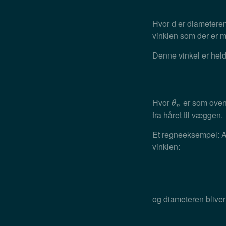
Hvor d er diameteren
vinklen som der er m
Denne vinkel er heldi
Hvor
er som ovenf
θ
n
θ
n
fra håret til væggen.
Et regneeksempel: A
vinklen:
og diameteren bliver