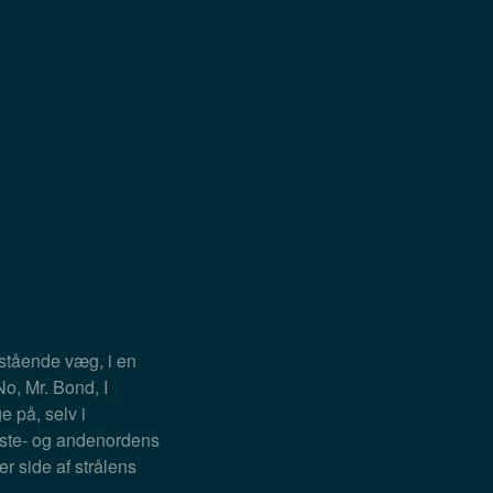
stående væg, i en
o, Mr. Bond, I
e på, selv i
ørste- og andenordens
r side af strålens