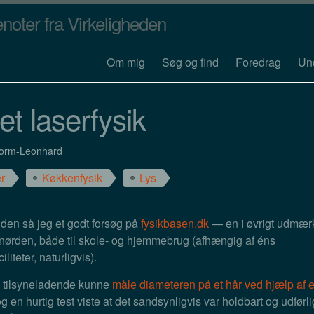
noter fra Virkeligheden
Om mig
Søg og find
Foredrag
Un
t laserfysik
Worm-Leonhard
r
Køkkenfysik
Lys
den så jeg et godt forsøg på
fysikbasen.dk
— en i øvrigt udmærke
nørden, både til skole- og hjemmebrug (afhængig af éns
liteter, naturligvis).
n tilsyneladende kunne
måle diameteren på et hår ved hjælp af e
g en hurtig test viste at det sandsynligvis var holdbart og udførl