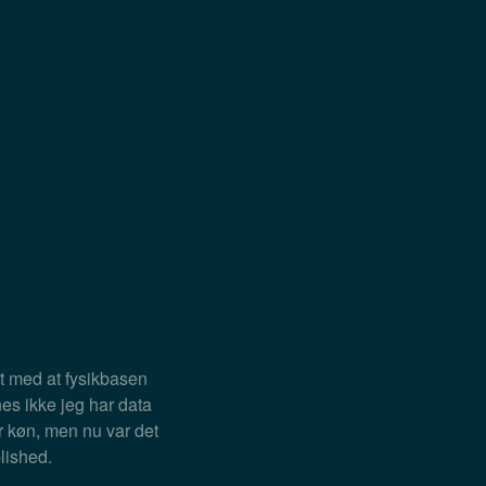
t med at fysikbasen
nes ikke jeg har data
er køn, men nu var det
lished.