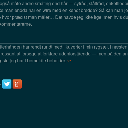
også måle andre småting end hår — sytråd, ståltråd, enkeltlede
e man endda har en wire med en kendt bredde? Så kan man jo 
se hvor præcist man måler… Det havde jeg ikke lige, men hvis du 
i kommentarerne.
terhånden har rendt rundt med i kuverter i min rygsæk i næsten 
eressant at forsøge at forklare udenforstående — men på den an
gste jeg har i bemeldte beholder.
↩
→