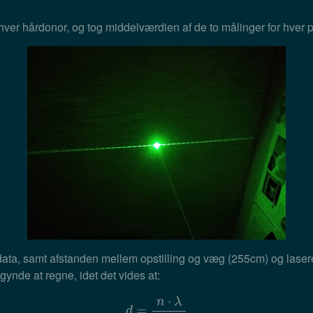
 hver hårdonor, og tog middelværdien af de to målinger for hver 
data, samt afstanden mellem opstilling og væg (255cm) og las
nde at regne, idet det vides at:
⋅
n
λ
d
=
=
n
⋅
λ
sin
θ
n
d