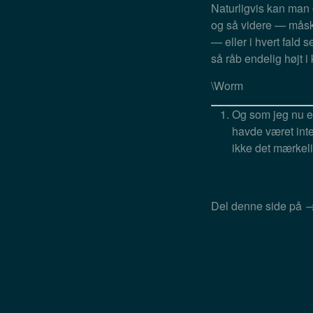
Naturligvis kan man 
og så videre — måsk
— eller i hvert fald 
så råb endelig højt 
\Worm
Og som jeg nu ef
havde været int
ikke det mærkeli
Del denne side på 