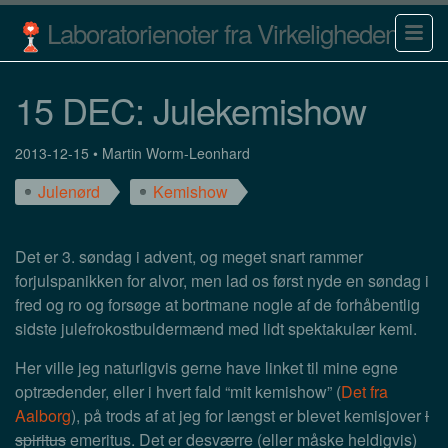
Laboratorienoter fra Virkeligheden
15 DEC: Julekemishow
2013-12-15
•
Martin Worm-Leonhard
Julenørd
Kemishow
Det er 3. søndag i advent, og meget snart rammer
forjulspanikken for alvor, men lad os først nyde en søndag i
fred og ro og forsøge at bortmane nogle af de forhåbentlig
sidste julefrokostbuldermænd med lidt spektakulær kemi.
Her ville jeg naturligvis gerne have linket til mine egne
optrædender, eller i hvert fald “mit kemishow” (
Det fra
Aalborg
), på trods af at jeg for længst er blevet kemisjover
i
spiritus
emeritus. Det er desværre (eller måske heldigvis)